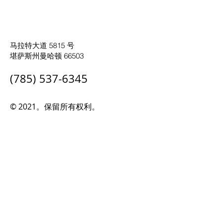
马拉特大道 5815 号
堪萨斯州曼哈顿 66503
(785) 537-6345
© 2021。保留所有权利。
计划旅行
路线和时刻表
票价和通票
需求响应
如何骑
服务提醒