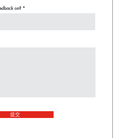
eedback on?
提交