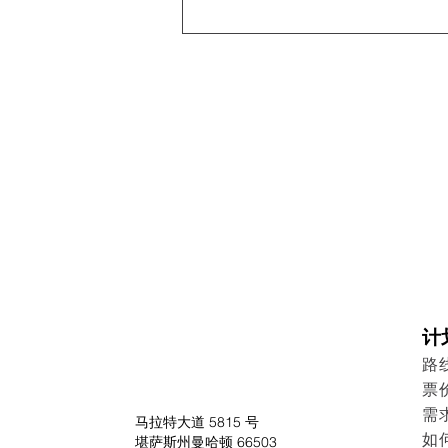
计
路
票
需
马拉特大道 5815 号
如
堪萨斯州曼哈顿 66503