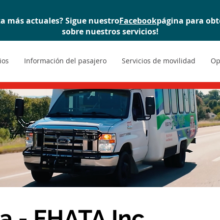
ta más actuales? Sigue nuestro
Facebook
página para obt
sobre nuestros servicios!
ios
Información del pasajero
Servicios de movilidad
Op
a - FHATA Inc.