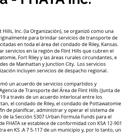
 Hills, Inc. (la Organización), se organizó como una
riginalmente para brindar servicios de transporte de
itadas en toda el área del condado de Riley, Kansas.
 servicios en la región de Flint Hills que cubren el
omie, Fort Riley y las áreas rurales circundantes, e
dades de Manhattan y Junction City. Los servicios
zación incluyen servicios de despacho regional.
ormó un acuerdo de servicios compartidos y
gencia de Transporte del Área de Flint Hills (Junta de
9 a través de un acuerdo interlocal entre los
tan, el condado de Riley, el condado de Pottawatomie
fin de planificar, administrar y operar el sistema de
o de la Sección 5307 Urban Formula Funds para el
 de FHATA se establece de conformidad con KSA 12-901
ra en KS .A 7 5-117 de un municipio y, por lo tanto, un