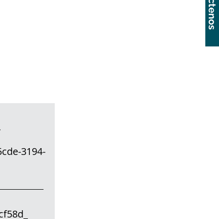
Contáctenos
58d_
cde-3194-
d_
d5cf58d_