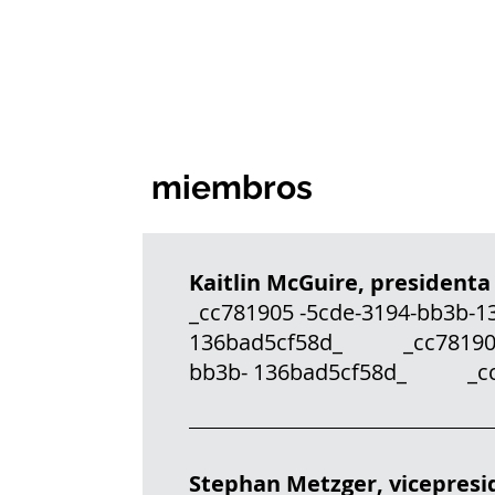
miembros
Kaitlin McGuire, president
_cc781905 -5cde-3194-bb3b-
136bad5cf58d_ _cc781905- 
bb3b- 136bad5cf58d_ _c
Stephan Metzger, vicepres