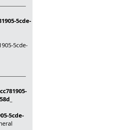
905-5cde-
_
05-5cde-
d_
c781905-
cf58d_
05-5cde-
neral