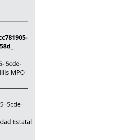
781905-
f58d_
 5cde-
 Hills MPO
 -5cde-
_
dad Estatal