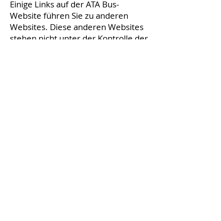
Einige Links auf der ATA Bus-
Website führen Sie zu anderen
Websites. Diese anderen Websites
stehen nicht unter der Kontrolle der
Flint Hills Area Transportation
Agency, und ATA Bus ist nicht für
deren Inhalt verantwortlich. ATA
Bus stellt diese Links als
Annehmlichkeit zur Verfügung und
impliziert damit keinerlei
Unterstützung oder Befürwortung.
Anwendbares Recht
Diese Website wird von ATA Bus im
Bundesstaat Kansas, USA, erstellt
und kontrolliert. Daher unterliegen
diese Haftungsausschlüsse und
Geschäftsbedingungen den
Gesetzen des Bundesstaates
Kansas, ohne dass die Grundsätze