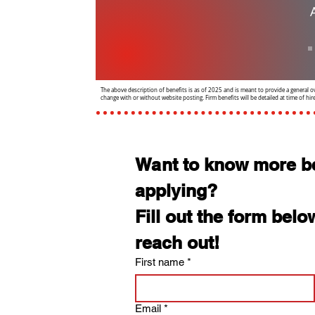
The above description of benefits is as of 2025 and is meant to provide a general o
change with or without website posting. Firm benefits will be detailed at time of hire
Want to know more be
applying? 
Fill out the form belo
reach out!
First name
*
Email
*