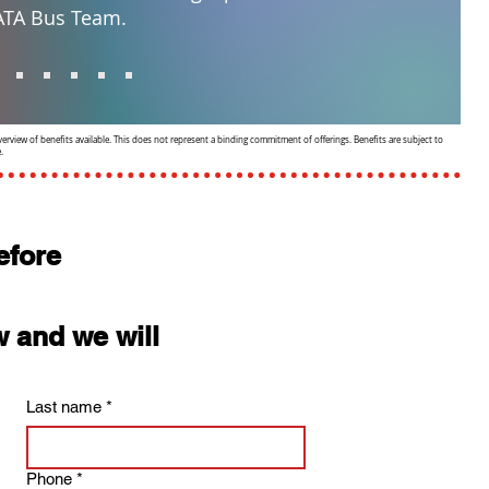
ATA Bus Team.
verview of benefits available. This does not represent a binding commitment of offerings. Benefits are subject to
.
fore 
w and we will 
Last name
*
Phone
*