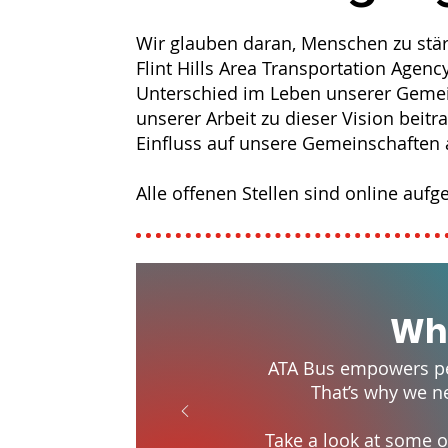
Wir glauben daran, Menschen zu stä
Flint Hills Area Transportation Agen
Unterschied im Leben unserer Gemei
unserer Arbeit zu dieser Vision beit
Einfluss auf unsere Gemeinschaften
Alle offenen Stellen sind online aufge
Wh
ATA Bus empowers pe
That’s why we n
Take a look at some of