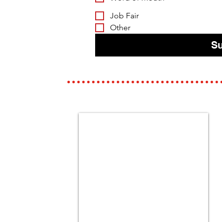
Job Fair
Other
S