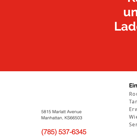
un
Lade
Ei
Ro
Ta
Er
5815 Marlatt Avenue
Wi
Manhattan, KS66503
Se
(785) 537-6345