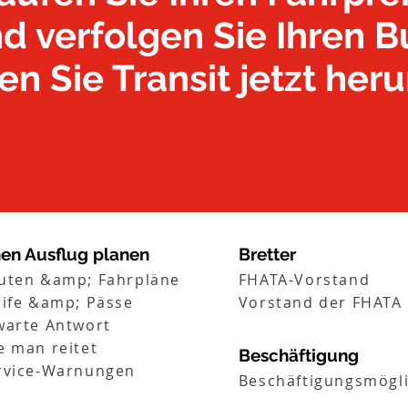
d verfolgen Sie Ihren B
n Sie Transit jetzt heru
nen Ausflug planen
Bretter
uten &amp; Fahrpläne
FHATA-Vorstand
rife &amp; Pässe
Vorstand der FHATA 
warte Antwort
e man reitet
Beschäftigung
rvice-Warnungen