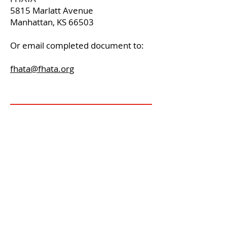
5815 Marlatt Avenue
Manhattan, KS 66503
Or email completed document to:
fhata@fhata.org
5815 Marlatt Avenue
Manhattan, KS66503
(785) 537-6345