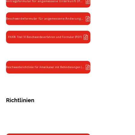
Antragsformular für angemessene Unterkunft (PDF)
Formen
Beschwerdeformular für angemessene Änderungen (PDF)
FHATA Titel VI Beschwerdeverfahren und Formular (PDF)
Beschwerderichtlinie für Amerikaner mit Behinderungen (PDF)
Richtlinien