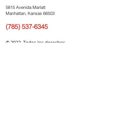
5815 Avenida Marlatt
Manhattan, Kansas 66503
(785) 537-6345
© 2022. Todos los derechos
reservados.
enlaces rápidos
Rutas y Horarios
Tarifas y pases
Respuesta de la demanda
Cómo montar
Alertas de servicio