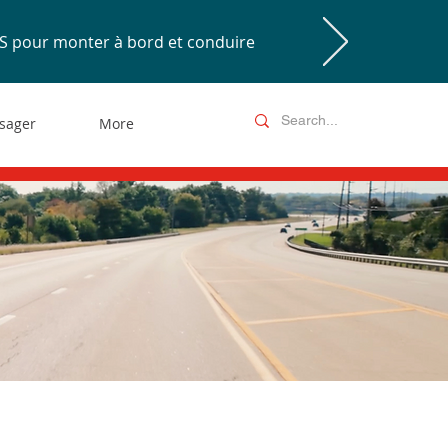
S pour monter à bord et conduire
ssager
More