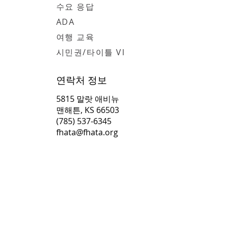
수요 응답
ADA
여행 교육
시민권/타이틀 VI
연락처 정보
5815 말랏 애비뉴
맨해튼, KS 66503
(785) 537-6345
fhata@fhata.org