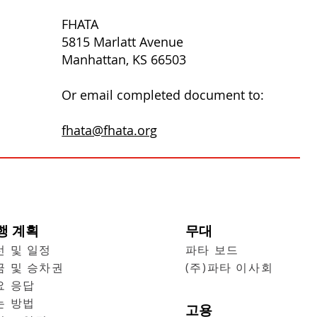
FHATA
5815 Marlatt Avenue
Manhattan, KS 66503
Or email completed document to:
fhata@fhata.org
행 계획
무대
선 및 일정
파타 보드
금 및 승차권
(주)파타 이사회
요 응답
는 방법
고용