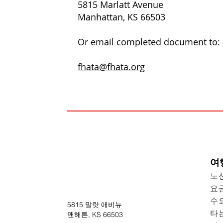
5815 Marlatt Avenue
Manhattan, KS 66503
Or email completed document to:
fhata@fhata.org
여
노
요
수
5815 말랏 애비뉴
타
맨해튼, KS 66503