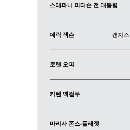
스테파니 피터슨 전 대통령
플
데릭 잭슨
캔자스주립대학
로렌 오피
카렌 맥컬루
마리사 존스-플래젯