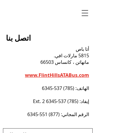
اتصل بنا
أتا باص
5815 مارلات افي.
مانهاتن ، كانساس 66503
www.FlintHillsATABus.com
الهاتف:
(785) 537-6345
إيفاد:
(785) 537-6345
Ext. 2
الرقم المجاني:
(877) 551-6345