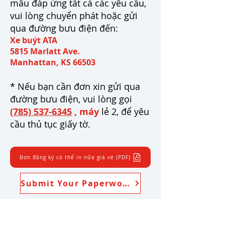
mẫu đáp ứng tất cả các yêu cầu,
vui lòng chuyển phát hoặc gửi
qua đường bưu điện đến:
Xe buýt ATA
5815 Marlatt Ave.
Manhattan, KS 66503
* Nếu bạn cần đơn xin gửi qua
đường bưu điện, vui lòng gọi
(785) 537-6345
, máy
lẻ 2, để yêu
cầu thủ tục giấy tờ.
Đơn đăng ký có thể in nửa giá vé (PDF)
Submit Your Paperwork